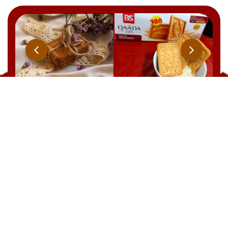
Qaada
BRUT
YOOPIIZ
CHOCOLAT
21 Rue Ben Feddha Aissa, Zerald. W. Alger
TEL : +213 541 094 238
EMAIL: commercial@biscuiterie-sai.com
EMAIL: contact@biscuiterie-sai.com
EMAIL: marketing@biscuiterie-sai.com
EMAIL: achats@biscuiterie-sai.com