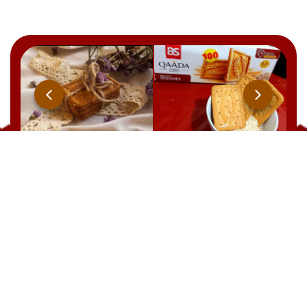
Qaada
BRUT
YOOPIIZ
CHOCOLAT
21 Rue Ben Feddha Aissa, Zerald. W. Alger
TEL : +213 541 094 238
EMAIL: commercial@biscuiterie-sai.com
EMAIL: contact@biscuiterie-sai.com
EMAIL: marketing@biscuiterie-sai.com