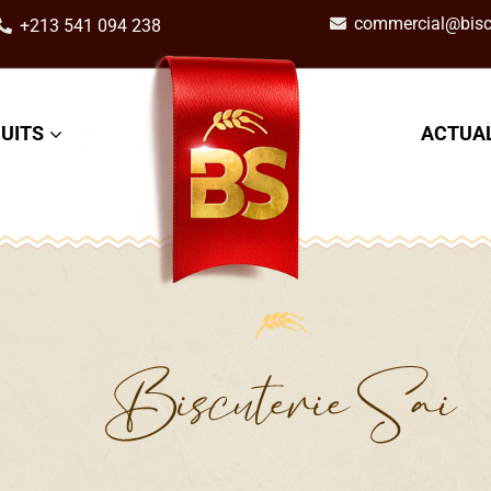
commercial@biscu
+213 541 094 238
UITS
ACTUAL