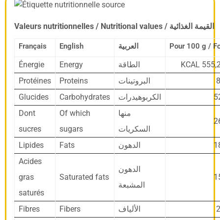
Valeurs nutritionnelles / Nutritional values / القيمة الغذائية
Français
English
العربية
Énergie
Energy
KCAL 555,2
الطاقة
Protéines
Proteins
8
البروتينات
Glucides
Carbohydrates
5
الكربوهيدرات
Dont
Of which
منها
2
sucres
sugars
السكريات
Lipides
Fats
1
الدهون
Acides
الدهون
gras
Saturated fats
1
المشبعة
saturés
Fibres
Fibers
2
الألياف