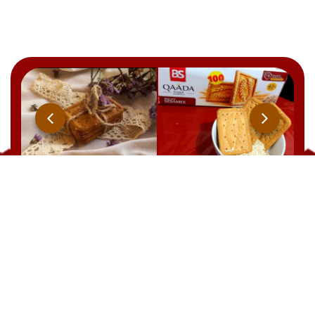
Qaada
BRUT
YOOPIIZ
CHOCOLAT
21 Rue Ben Feddha Aissa, Zerald. W. Alger
TEL : +213 541 094 238
EMAIL: commercial@biscuiterie-sai.com
EMAIL: contact@biscuiterie-sai.com