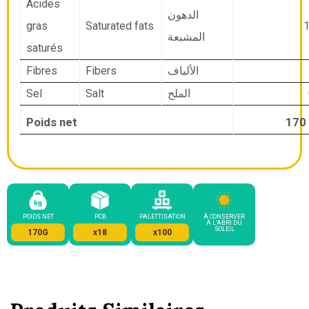
Acides
الدهون
gras
Saturated fats
1
المشبعة
saturés
Fibres
Fibers
الألياف
Sel
Salt
الملح
Poids net
POIDS NET
PCB
PALETTISATION
À CONSERVER
À L’ABRI DU
SOLEIL
170G
x18
x100