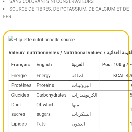
SANS COLORANTS NI CONSERVATEURS
SOURCE DE FIBRES, DE POTASSIUM, DE CALCIUM ET DE
FER
Valeurs nutritionnelles / Nutritional values / مة الغذائية
Français
English
العربية
Énergie
Energy
KCAL 476
الطاقة
Protéines
Proteins
البروتينات
Glucides
Carbohydrates
5
الكربوهيدرات
Dont
Of which
منها
1
sucres
sugars
السكريات
Lipides
Fats
1
الدهون