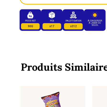
POIDS NET
PCB
PALETTISATION
À CONSERVER
À L’ABRI DU
SOLEIL
90G
x17
x312
Produits Similair