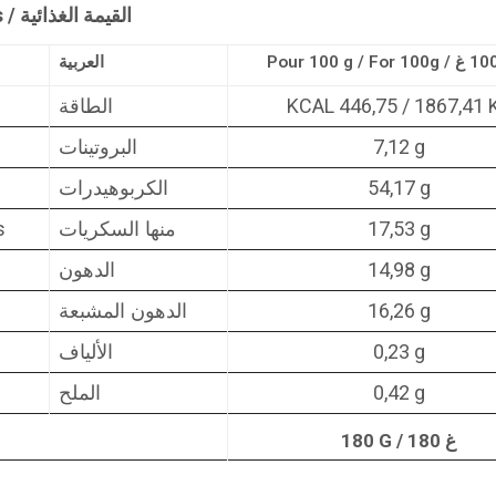
Valeurs nutritionnelles / Nutritional values / القيمة الغذائية
العربية
KCAL 446,75 / 1867,41 
الطاقة
7,12 g
البروتينات
54,17 g
الكربوهيدرات
s
17,53 g
منها السكريات
14,98 g
الدهون
16,26 g
الدهون المشبعة
0,23 g
الألياف
0,42 g
الملح
180 G / 180 غ