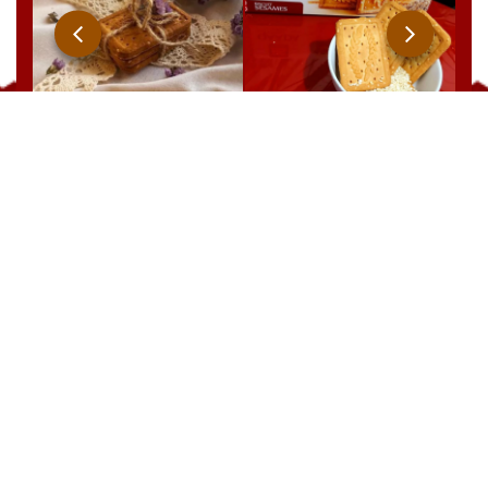
Qaada
BRUT
YOOPIIZ
CHOCOLAT
21 Rue Ben Feddha Aissa, Zerald. W. Alger
TEL : +213 541 094 238
EMAIL: commercial@biscuiterie-sai.com
EMAIL: contact@biscuiterie-sai.com
EMAIL: marketing@biscuiterie-sai.com
EMAIL: achats@biscuiterie-sai.com
© 2025
BS
All Rights Reserved
Social Media: