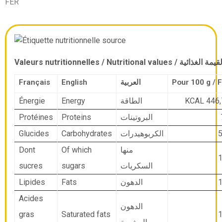
FER
Valeurs nutritionnelles / Nutritional values / مة الغذائية
Français
English
العربية
Énergie
Energy
KCAL 446,
الطاقة
Protéines
Proteins
البروتينات
Glucides
Carbohydrates
5
الكربوهيدرات
Dont
Of which
منها
1
sucres
sugars
السكريات
Lipides
Fats
1
الدهون
Acides
الدهون
gras
Saturated fats
1