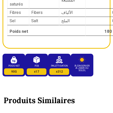
المشبعة
saturés
Fibres
Fibers
الألياف
Sel
Salt
الملح
Poids net
POIDS NET
PCB
PALETTISATION
À CONSERVER
À L’ABRI DU
SOLEIL
90G
x17
x312
Produits Similaires